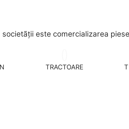
l societãții este comercializarea pie
ON
TRACTOARE
T