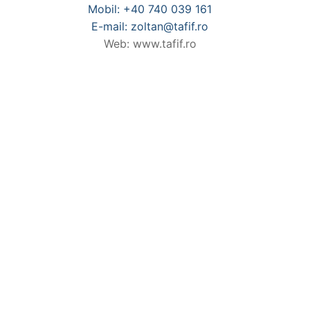
Mobil: +40 740 039 161
E-mail: zoltan@tafif.ro
Web: www.tafif.ro
Compania se urmãreș
comercializate, pri
externã, și come