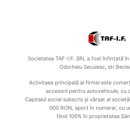
Societatea TAF-I.F. SRL a fost înfințatã în
Odorheiu Secuiesc, str.Becle
Activitaea principalã al firmei este comerț
accesorii pentru autovehicule, cu
Capitalul social subscris și vârsat al societã
000 RON, aport în numerar, cu un
fiind 100% în proprietatea Sá